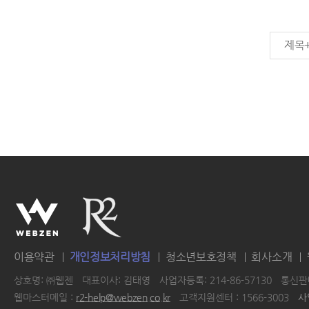
제목
이용약관
개인정보처리방침
청소년보호정책
회사소개
상호명: ㈜웹젠
대표이사: 김태영
사업자등록: 214-86-57130
통신판매
웹마스터메일 :
r2-help@webzen.co.kr
고객지원센터 : 1566-3003
사