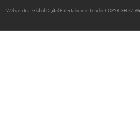
|
|
|
|
Webzen Inc. Global Digital Entertainment Leader COPYRIGHTⓒ W