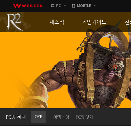
PC
MOBILE
새소식
게임가이드
전
공지사항
게임 특징
통
업데이트
서버가이드
공
이벤트
신병훈련소
히스토리
세부가이드
R
PC방으로간다
통합보급센터
PC방 혜택
OFF
혜택 신청
PC방 찾기