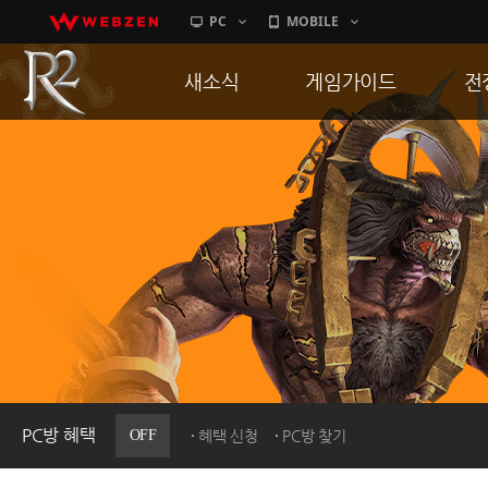
PC
MOBILE
새소식
게임가이드
전
공지사항
게임 특징
통
업데이트
서버가이드
공
이벤트
신병훈련소
히스토리
세부가이드
R
PC방으로간다
통합보급센터
PC방 혜택
OFF
혜택 신청
PC방 찾기