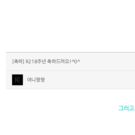
[축하] R218주년 축하드려요!^0^
여니짱짱
그러고