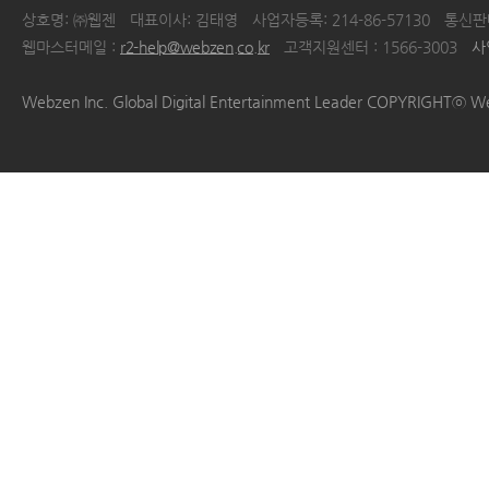
상호명: ㈜웹젠
대표이사: 김태영
사업자등록: 214-86-57130
통신판매
웹마스터메일 :
r2-help@webzen.co.kr
고객지원센터 : 1566-3003
사
|
|
|
|
Webzen Inc. Global Digital Entertainment Leader COPYRIGHTⓒ W