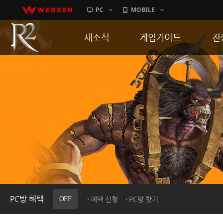
PC
MOBILE
새소식
게임가이드
전
공지사항
게임 특징
통
업데이트
서버가이드
공
이벤트
신병훈련소
히스토리
세부가이드
R
PC방으로간다
통합보급센터
PC방 혜택
OFF
혜택 신청
PC방 찾기