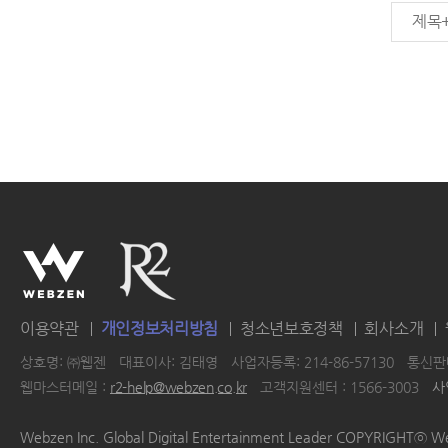
제목
이용약관
개인정보처리방침
청소년보호정책
회사소개
상호명: ㈜웹젠
대표이사: 김태영
사업자등록: 214-86-57130
통신판매
웹마스터메일 :
r2-help@webzen.co.kr
고객지원센터 : 1566-3003
사
|
|
|
|
Webzen Inc. Global Digital Entertainment Leader COPYRIGHTⓒ W