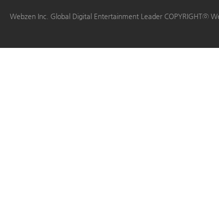
|
|
|
|
Webzen Inc. Global Digital Entertainment Leader COPYRIGHTⓒ W