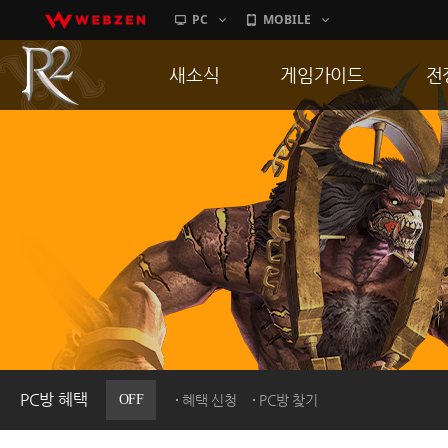
PC
MOBILE
새소식
게임가이드
전
공지사항
게임 특징
통
업데이트
서버가이드
공
이벤트
신병훈련소
히스토리
세부가이드
R
PC방으로간다
통합보급센터
PC방 혜택
OFF
혜택 신청
PC방 찾기