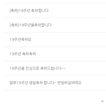
{축하}19주년 축하합니다
[축하]19주년을축하합니다
19주년축하요
19주년 축하축하
19주년을 진심으로 축하드립니다~~
알투19주년 생일축하 합니다~ 번창하길바래요