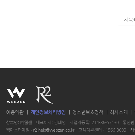
제목
이용약관
개인정보처리방침
청소년보호정책
회사소개
상호명: ㈜웹젠
대표이사: 김태영
사업자등록: 214-86-57130
통신판매
웹마스터메일 :
r2-help@webzen.co.kr
고객지원센터 : 1566-3003
사