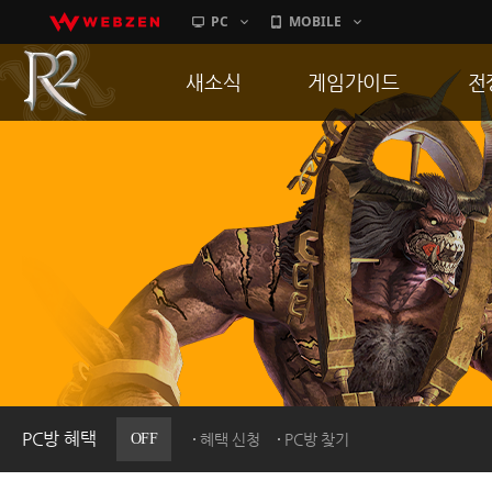
PC
MOBILE
새소식
게임가이드
전
공지사항
게임 특징
통
업데이트
서버가이드
공
이벤트
신병훈련소
히스토리
세부가이드
R
PC방으로간다
통합보급센터
PC방 혜택
OFF
혜택 신청
PC방 찾기