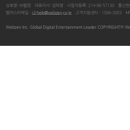
상호명: ㈜웹젠
대표이사: 김태영
사업자등록: 214-86-57130
통신판매
웹마스터메일 :
r2-help@webzen.co.kr
고객지원센터 : 1566-3003
사
|
|
|
|
Webzen Inc. Global Digital Entertainment Leader COPYRIGHTⓒ W