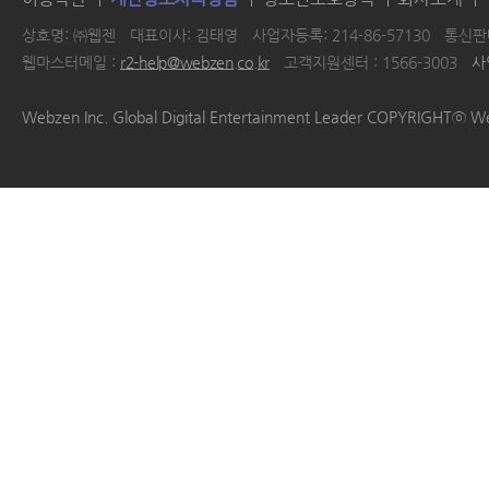
상호명: ㈜웹젠
대표이사: 김태영
사업자등록: 214-86-57130
통신판매
웹마스터메일 :
r2-help@webzen.co.kr
고객지원센터 : 1566-3003
사
|
|
|
|
Webzen Inc. Global Digital Entertainment Leader COPYRIGHTⓒ W