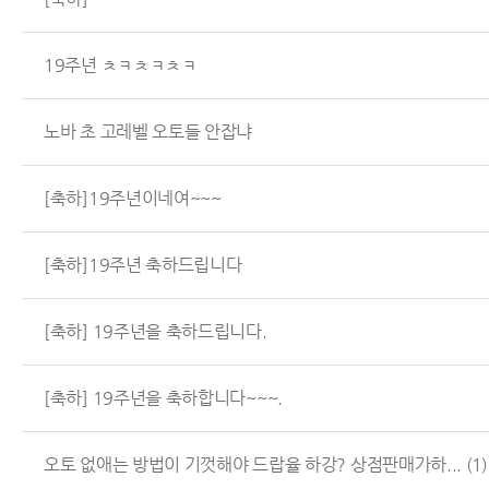
19주년 ㅊㅋㅊㅋㅊㅋ
노바 초 고레벨 오토들 안잡냐
[축하]19주년이네여~~~
[축하]19주년 축하드립니다
[축하] 19주년을 축하드립니다.
[축하] 19주년을 축하합니다~~~.
오토 없애는 방법이 기껏해야 드랍율 하강? 상점판매가하...
(1)