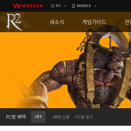
PC
MOBILE
새소식
게임가이드
전
공지사항
게임 특징
통
업데이트
서버가이드
공
이벤트
신병훈련소
히스토리
세부가이드
R
PC방으로간다
통합보급센터
PC방 혜택
OFF
혜택 신청
PC방 찾기