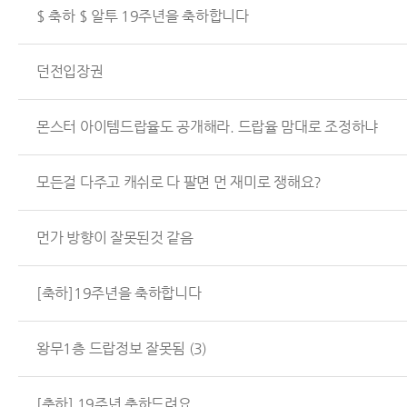
$ 축하 $ 알투 19주년을 축하합니다
던전입장권
몬스터 아이템드랍율도 공개해라. 드랍율 맘대로 조정하냐
모든걸 다주고 캐쉬로 다 팔면 먼 재미로 쟁해요?
먼가 방향이 잘못된것 같음
[축하]19주년을 축하합니다
왕무1층 드랍정보 잘못됨
(3)
[축하] 19주년 축하드려요