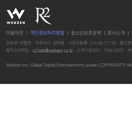
이용약관
개인정보처리방침
청소년보호정책
회사소개
상호명: ㈜웹젠
대표이사: 김태영
사업자등록: 214-86-57130
통신판매
웹마스터메일 :
r2-help@webzen.co.kr
고객지원센터 : 1566-3003
사
|
|
|
|
Webzen Inc. Global Digital Entertainment Leader COPYRIGHTⓒ W