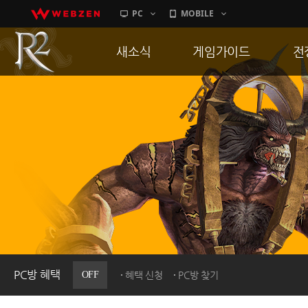
PC
MOBILE
새소식
게임가이드
전
공지사항
게임 특징
통
업데이트
서버가이드
공
이벤트
신병훈련소
히스토리
세부가이드
R
PC방으로간다
통합보급센터
PC방 혜택
OFF
혜택 신청
PC방 찾기