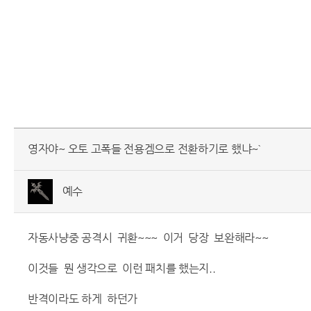
영자야~ 오토 고폭들 전용겜으로 전환하기로 했냐~`
예수
자동사냥중 공격시 귀환~~~ 이거 당장 보완해라~~
이것들 뭔 생각으로 이런 패치를 했는지..
반격이라도 하게 하던가