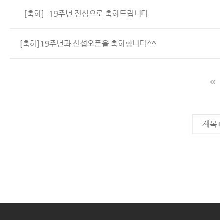
［축하］19주년 진심으로 축하드립니다
[축하]19주년과 신섭오픈을 축하합니다^^
제목