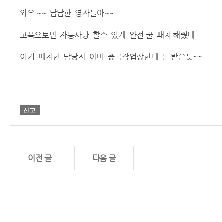
와우 ~~ 답답한 영자들아~~
고폭오토만 자동사냥 할수 있게 완전 꿀 패치 해줬네
이거 패치한 담당자 아마 중국작업장한테 돈 받은듯~~
이전 글
다음 글