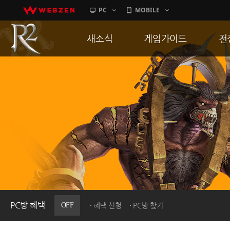
PC
MOBILE
새소식
게임가이드
전
공지사항
게임 특징
통
업데이트
서버가이드
공
이벤트
신병훈련소
히스토리
세부가이드
R
PC방으로간다
통합보급센터
PC방 혜택
OFF
혜택 신청
PC방 찾기