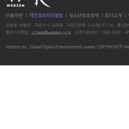
이용약관
개인정보처리방침
청소년보호정책
회사소개
상호명: ㈜웹젠
대표이사: 김태영
사업자등록: 214-86-57130
통신판매
웹마스터메일 :
r2-help@webzen.co.kr
고객지원센터 : 1566-3003
사
|
|
|
|
Webzen Inc. Global Digital Entertainment Leader COPYRIGHTⓒ W