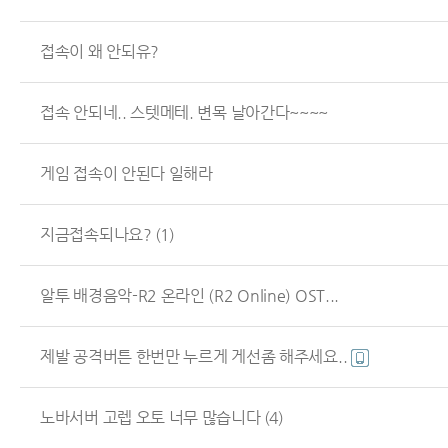
접속이 왜 안되유?
접속 안되네.. 스텟메테. 변목 날아간다~~~~
게임 접속이 안된다 일해라
지금접속되나요?
(1)
알투 배경음악-R2 온라인 (R2 Online) OST...
제발 공격버튼 한번만 누르게 게선좀 해주세요..
노바서버 고렙 오토 너무 많습니다
(4)