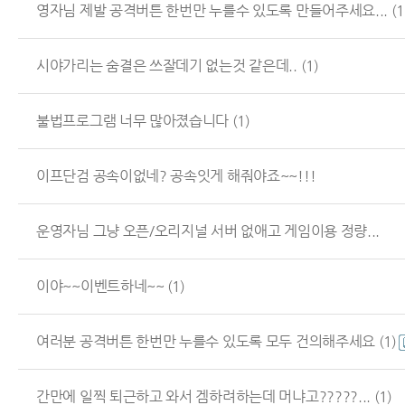
영자님 제발 공격버튼 한번만 누를수 있도록 만들어주세요...
(1
시야가리는 숨결은 쓰잘데기 없는것 같은데..
(1)
불법프로그램 너무 많아졌습니다
(1)
이프단검 공속이없네? 공속잇게 해줘야죠~~!!!
운영자님 그냥 오픈/오리지널 서버 없애고 게임이용 정량...
이야~~이벤트하네~~
(1)
여러분 공격버튼 한번만 누를수 있도록 모두 건의해주세요
(1)
간만에 일찍 퇴근하고 와서 겜하려하는데 머냐고?????...
(1)