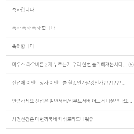
축하합니다
축하 축하 축하 합니다
축하합니다
마우스 좌우버튼 2개 누르는거 우리 한번 솔직해져봅시다...
(6)
신섭에 이벤트상자 이벤트를 할것인가말것인가???????...
안녕하세요 신섭은 일반서버/리부트서버 어느거 다운받나요...
사전선점은 매번까묵네 캐쉬로라도내줘유